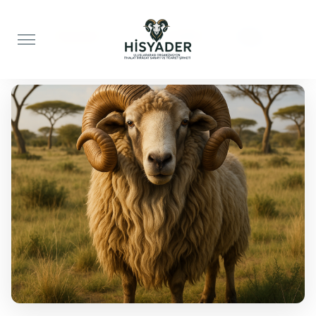
Anasayfa
Adak Kurbanı
Koç