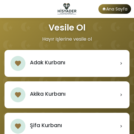
Ana Sayfa
Vesile Ol
Hayır işlerine vesile ol
Adak Kurbanı
Akika Kurbanı
Şifa Kurbanı