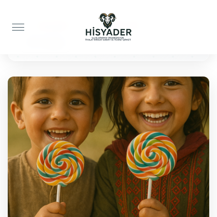
Anasayfa
Çocuklar İçin
100 Lolipop