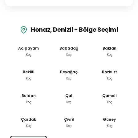
Honaz, Denizli - Bölge Seçimi
Acıpayam
Babadağ
Baklan
Koç
Koç
Koç
Bekilli
Beyağaç
Bozkurt
Koç
Koç
Koç
Buldan
Çal
Çameli
Koç
Koç
Koç
Çardak
Çivril
Güney
Koç
Koç
Koç