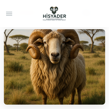
Anasayfa
Adak Kurbanı
Koç