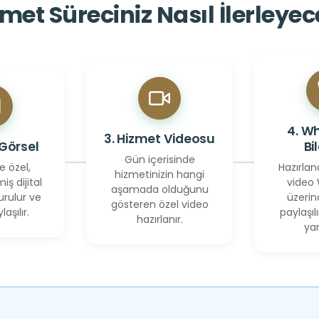
met Süreciniz Nasıl İlerleye
4. W
3. Hizmet Videosu
 Görsel
Bi
Gün içerisinde
e özel,
Hazırlan
hizmetinizin hangi
miş dijital
video
aşamada olduğunu
urulur ve
üzerin
gösteren özel video
laşılır.
paylaşılı
hazırlanır.
yan