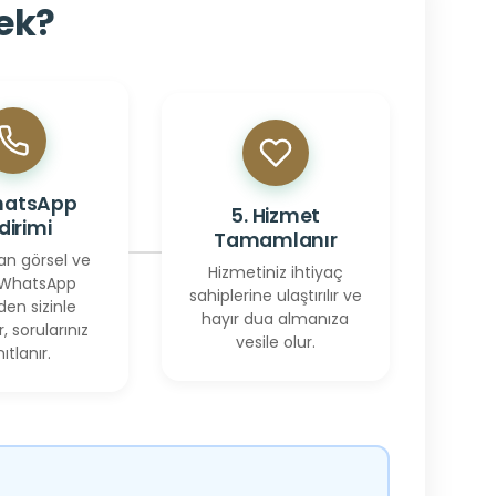
cek?
hatsApp
5. Hizmet
ldirimi
Tamamlanır
an görsel ve
Hizmetiniz ihtiyaç
 WhatsApp
sahiplerine ulaştırılır ve
den sizinle
hayır dua almanıza
r, sorularınız
vesile olur.
ıtlanır.