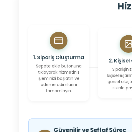
Hiz
1. Sipariş Oluşturma
2. Kişisel
Sepete ekle butonuna
Siparişiniz
tıklayarak hizmetiniz
kişiselleştiril
işleminizi başlatın ve
görsel oluşt
ödeme adımlarını
sizinle pay
tamamlayın.
Güvenilir ve Şeffaf Süreç