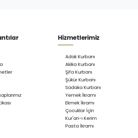
antılar
Hizmetlerimiz
Adak Kurbanı
da
Akika Kurbanı
etler
Şifa Kurbanı
Şükür Kurbanı
Sadaka Kurbanı
aplarımız
Yemek İkramı
itikası
Ekmek İkramı
Çocuklar İçin
Kur'an-ı Kerim
Pasta İkramı