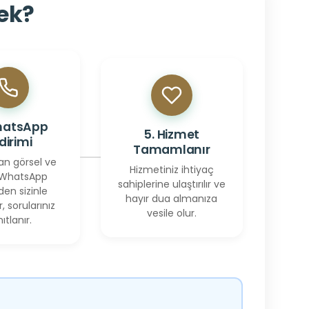
cek?
hatsApp
5. Hizmet
ldirimi
Tamamlanır
an görsel ve
Hizmetiniz ihtiyaç
 WhatsApp
sahiplerine ulaştırılır ve
den sizinle
hayır dua almanıza
r, sorularınız
vesile olur.
ıtlanır.