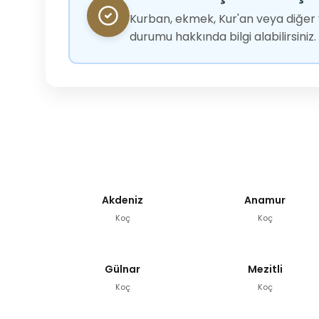
Kurban, ekmek, Kur'an veya diğer y
durumu hakkında bilgi alabilirsiniz.
Akdeniz
Anamur
Koç
Koç
Gülnar
Mezitli
Koç
Koç