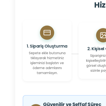
Hiz
1. Sipariş Oluşturma
2. Kişisel
Sepete ekle butonuna
Siparişiniz
tıklayarak hizmetiniz
kişiselleştiril
işleminizi başlatın ve
görsel oluşt
ödeme adımlarını
sizinle pay
tamamlayın.
Güvenilir ve Şeffaf Süreç