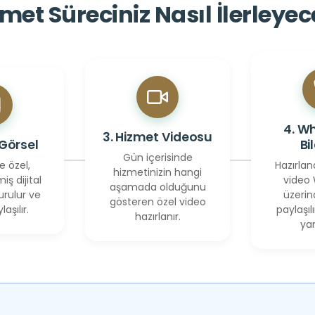
met Süreciniz Nasıl İlerleye
4. W
3. Hizmet Videosu
 Görsel
Bi
Gün içerisinde
e özel,
Hazırlan
hizmetinizin hangi
miş dijital
video
aşamada olduğunu
urulur ve
üzerin
gösteren özel video
laşılır.
paylaşılı
hazırlanır.
yan