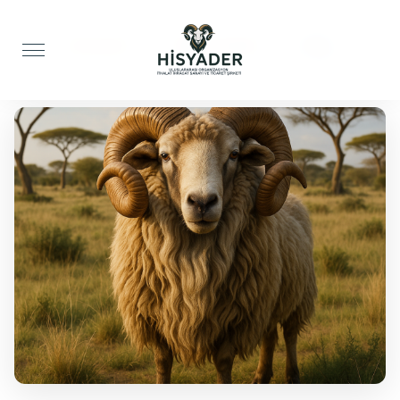
Anasayfa
Akika Kurbanı
Koç