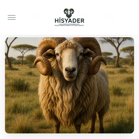
Anasayfa
Akika Kurbanı
Koç