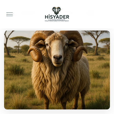
Anasayfa
Akika Kurbanı
Koç