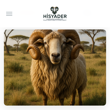
Anasayfa
Akika Kurbanı
Koç