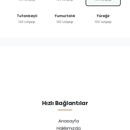
Tufanbeyli
Yumurtalık
Yüreğir
100 Lolipop
100 Lolipop
100 Lolipop
Hızlı Bağlantılar
Anasayfa
Hakkımızda