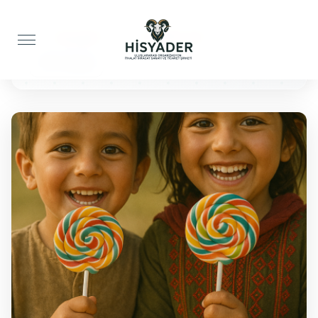
Anasayfa
Çocuklar İçin
100 Lolipop