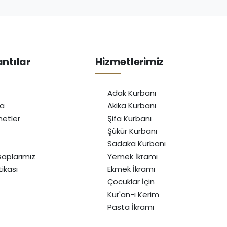
antılar
Hizmetlerimiz
Adak Kurbanı
da
Akika Kurbanı
etler
Şifa Kurbanı
Şükür Kurbanı
Sadaka Kurbanı
aplarımız
Yemek İkramı
itikası
Ekmek İkramı
Çocuklar İçin
Kur'an-ı Kerim
Pasta İkramı