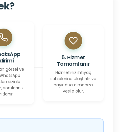
cek?
hatsApp
5. Hizmet
ldirimi
Tamamlanır
an görsel ve
Hizmetiniz ihtiyaç
 WhatsApp
sahiplerine ulaştırılır ve
den sizinle
hayır dua almanıza
r, sorularınız
vesile olur.
ıtlanır.