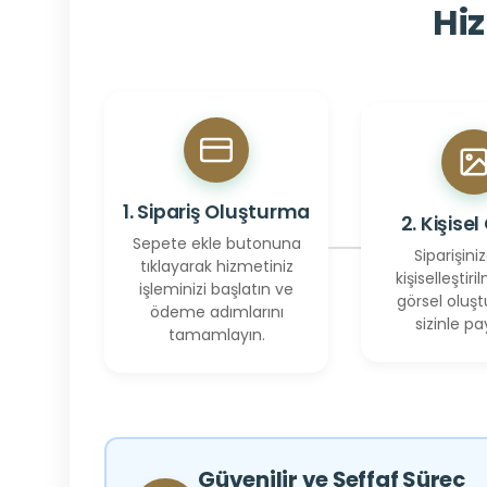
Hiz
1. Sipariş Oluşturma
2. Kişisel
Sepete ekle butonuna
Siparişiniz
tıklayarak hizmetiniz
kişiselleştiril
işleminizi başlatın ve
görsel oluşt
ödeme adımlarını
sizinle pay
tamamlayın.
Güvenilir ve Şeffaf Süreç