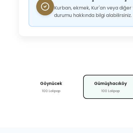
Kurban, ekmek, Kur'an veya diğer y
durumu hakkında bilgi alabilirsiniz.
Göynücek
Gümüşhacıköy
100 Lolipop
100 Lolipop