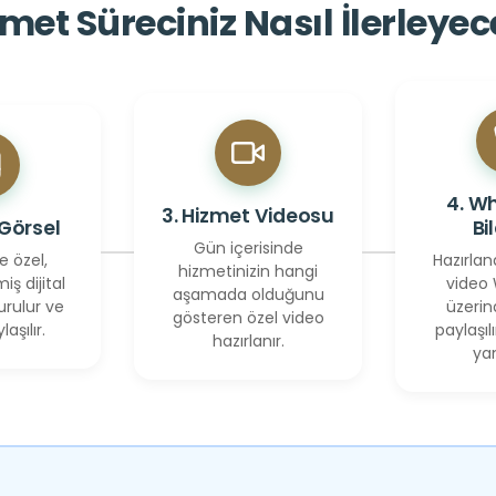
met Süreciniz Nasıl İlerleye
4. W
3. Hizmet Videosu
 Görsel
Bi
Gün içerisinde
e özel,
Hazırlan
hizmetinizin hangi
miş dijital
video
aşamada olduğunu
urulur ve
üzerin
gösteren özel video
laşılır.
paylaşılı
hazırlanır.
yan