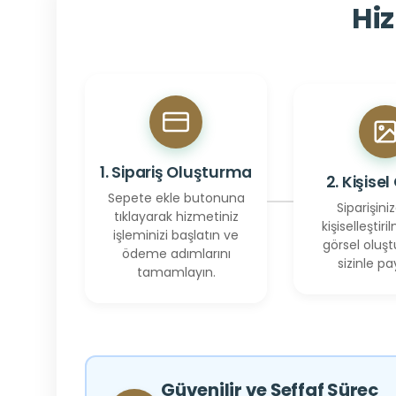
Hiz
1. Sipariş Oluşturma
2. Kişisel
Sepete ekle butonuna
Siparişiniz
tıklayarak hizmetiniz
kişiselleştiril
işleminizi başlatın ve
görsel oluşt
ödeme adımlarını
sizinle pay
tamamlayın.
Güvenilir ve Şeffaf Süreç