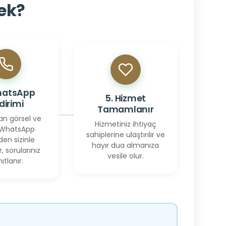
cek?
hatsApp
5. Hizmet
ldirimi
Tamamlanır
an görsel ve
Hizmetiniz ihtiyaç
 WhatsApp
sahiplerine ulaştırılır ve
den sizinle
hayır dua almanıza
r, sorularınız
vesile olur.
ıtlanır.