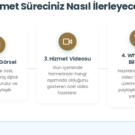
met Süreciniz Nasıl İlerleye
4. W
3. Hizmet Videosu
 Görsel
Bi
Gün içerisinde
e özel,
Hazırlan
hizmetinizin hangi
miş dijital
video
aşamada olduğunu
urulur ve
üzerin
gösteren özel video
laşılır.
paylaşılı
hazırlanır.
yan