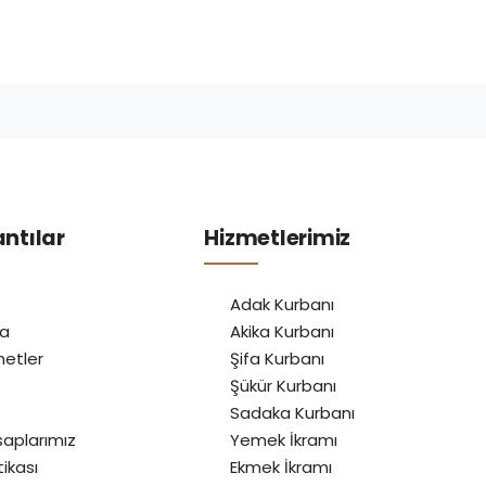
antılar
Hizmetlerimiz
Adak Kurbanı
da
Akika Kurbanı
etler
Şifa Kurbanı
Şükür Kurbanı
Sadaka Kurbanı
aplarımız
Yemek İkramı
itikası
Ekmek İkramı