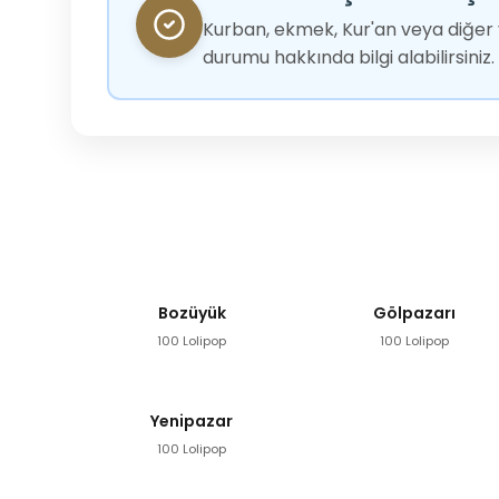
Kurban, ekmek, Kur'an veya diğer y
durumu hakkında bilgi alabilirsiniz.
Bozüyük
Gölpazarı
100 Lolipop
100 Lolipop
Yenipazar
100 Lolipop