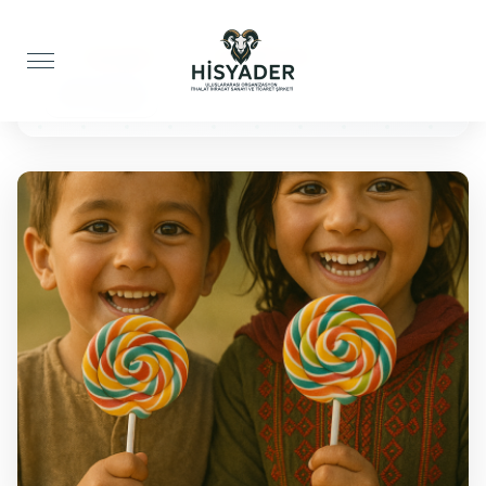
Anasayfa
Çocuklar İçin
100 Lolipop