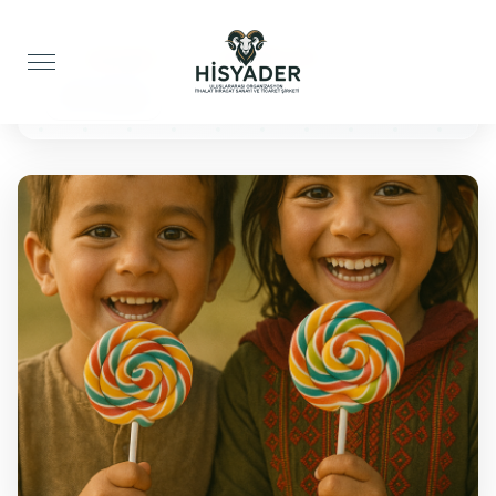
Anasayfa
Çocuklar İçin
100 Lolipop