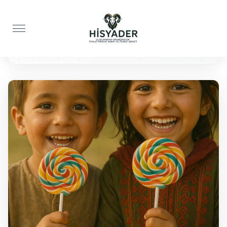
Anasayfa
Çocuklar İçin
100 Lolipop