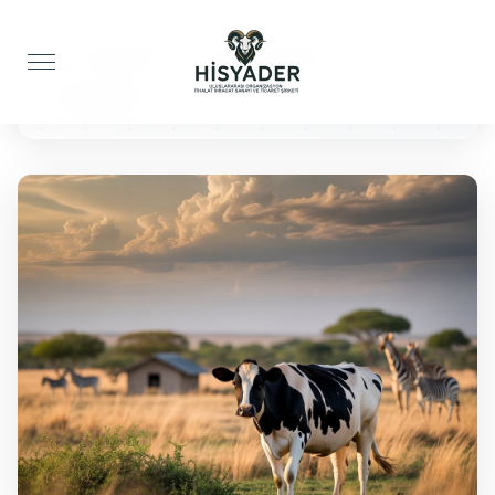
Anasayfa
Şükür Kurbanı
Büyükbaş