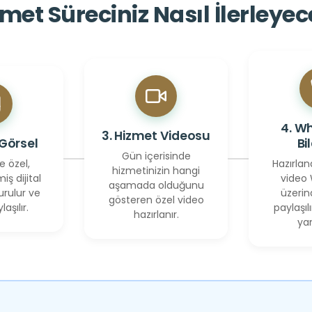
met Süreciniz Nasıl İlerleye
4. W
3. Hizmet Videosu
 Görsel
Bi
Gün içerisinde
e özel,
Hazırlan
hizmetinizin hangi
miş dijital
video
aşamada olduğunu
urulur ve
üzerin
gösteren özel video
laşılır.
paylaşılı
hazırlanır.
yan