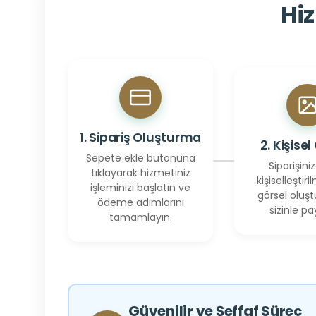
Hiz
1. Sipariş Oluşturma
2. Kişisel
Sepete ekle butonuna
Siparişiniz
tıklayarak hizmetiniz
kişiselleştiril
işleminizi başlatın ve
görsel oluşt
ödeme adımlarını
sizinle pay
tamamlayın.
Güvenilir ve Şeffaf Süreç