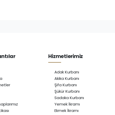
antılar
Hizmetlerimiz
Adak Kurbanı
da
Akika Kurbanı
etler
Şifa Kurbanı
Şükür Kurbanı
Sadaka Kurbanı
aplarımız
Yemek İkramı
itikası
Ekmek İkramı