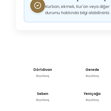
Kurban, ekmek, Kur'an veya diğer y
durumu hakkında bilgi alabilirsiniz.
Dörtdivan
Gerede
Büyükbaş
Büyükbaş
Seben
Yeniçağa
Büyükbaş
Büyükbaş