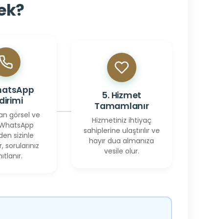
cek?
hatsApp
5. Hizmet
ldirimi
Tamamlanır
an görsel ve
Hizmetiniz ihtiyaç
 WhatsApp
sahiplerine ulaştırılır ve
den sizinle
hayır dua almanıza
r, sorularınız
vesile olur.
ıtlanır.