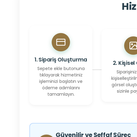
Hiz
1. Sipariş Oluşturma
2. Kişisel
Sepete ekle butonuna
Siparişiniz
tıklayarak hizmetiniz
kişiselleştiril
işleminizi başlatın ve
görsel oluşt
ödeme adımlarını
sizinle pay
tamamlayın.
Güvenilir ve Şeffaf Süreç