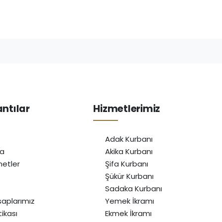
antılar
Hizmetlerimiz
Adak Kurbanı
da
Akika Kurbanı
etler
Şifa Kurbanı
Şükür Kurbanı
Sadaka Kurbanı
aplarımız
Yemek İkramı
itikası
Ekmek İkramı