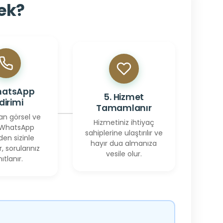
cek?
hatsApp
5. Hizmet
ldirimi
Tamamlanır
an görsel ve
Hizmetiniz ihtiyaç
 WhatsApp
sahiplerine ulaştırılır ve
den sizinle
hayır dua almanıza
r, sorularınız
vesile olur.
ıtlanır.