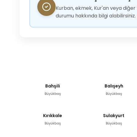
Kurban, ekmek, Kur'an veya diğer y
durumu hakkında bilgi alabilirsiniz.
Bahşili
Balışeyh
Büyükbaş
Büyükbaş
Kırıkkale
Sulakyurt
Büyükbaş
Büyükbaş