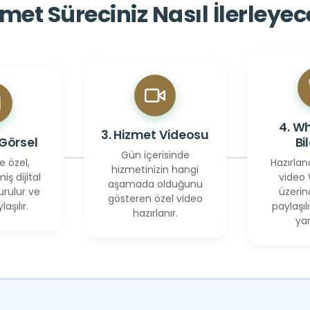
met Süreciniz Nasıl İlerleye
4. W
3. Hizmet Videosu
 Görsel
Bi
Gün içerisinde
e özel,
Hazırlan
hizmetinizin hangi
miş dijital
video
aşamada olduğunu
urulur ve
üzerin
gösteren özel video
laşılır.
paylaşılı
hazırlanır.
yan