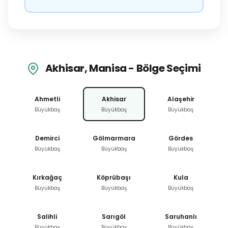
Akhisar, Manisa - Bölge Seçimi
Ahmetli
Akhisar
Alaşehir
Büyükbaş
Büyükbaş
Büyükbaş
Demirci
Gölmarmara
Gördes
Büyükbaş
Büyükbaş
Büyükbaş
Kırkağaç
Köprübaşı
Kula
Büyükbaş
Büyükbaş
Büyükbaş
Salihli
Sarıgöl
Saruhanlı
Büyükbaş
Büyükbaş
Büyükbaş