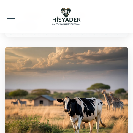
Anasayfa
Şükür Kurbanı
Büyükbaş