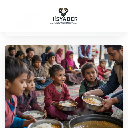
Anasayfa
Yemek İkramı
50 Kişilik