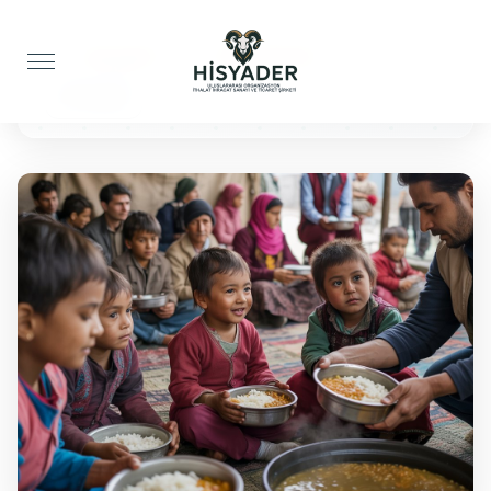
Anasayfa
Yemek İkramı
50 Kişilik