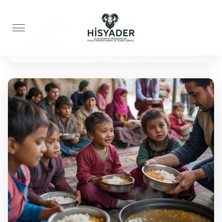
Anasayfa
Yemek İkramı
50 Kişilik