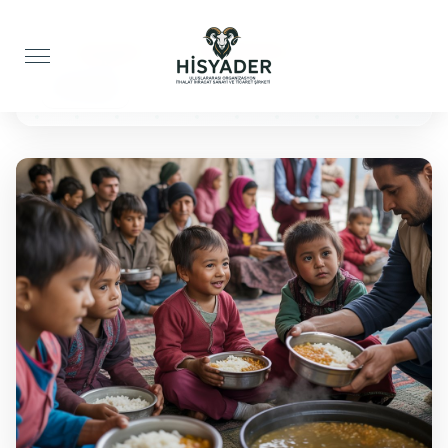
Anasayfa
Yemek İkramı
50 Kişilik