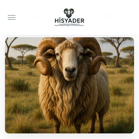
Anasayfa
Adak Kurbanı
Koç