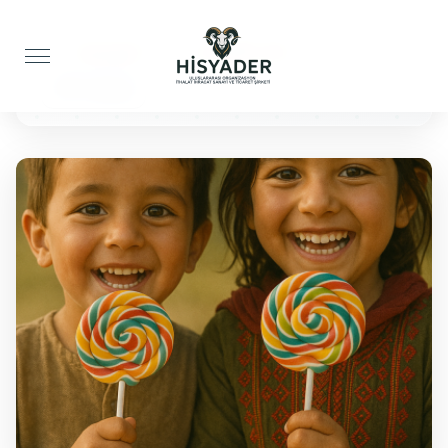
Anasayfa
Çocuklar İçin
100 Lolipop