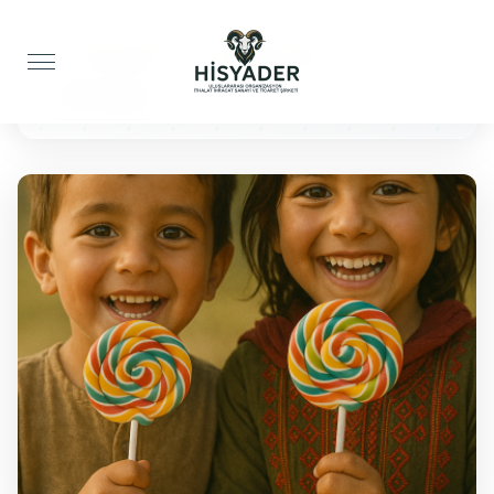
Anasayfa
Çocuklar İçin
100 Lolipop