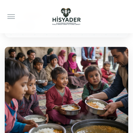
Anasayfa
Yemek İkramı
50 Kişilik